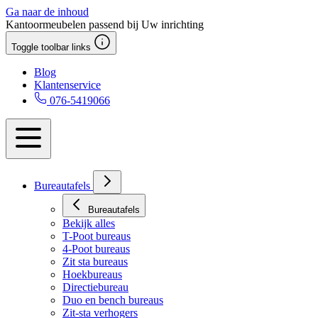
Ga naar de inhoud
Kantoormeubelen passend bij Uw inrichting
Toggle toolbar links
Blog
Klantenservice
076-5419066
Bureautafels
Bureautafels
Bekijk alles
T-Poot bureaus
4-Poot bureaus
Zit sta bureaus
Hoekbureaus
Directiebureau
Duo en bench bureaus
Zit-sta verhogers