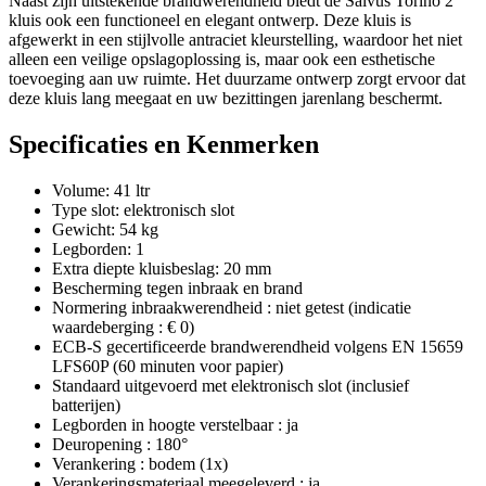
Naast zijn uitstekende brandwerendheid biedt de Salvus Torino 2
kluis ook een functioneel en elegant ontwerp. Deze kluis is
afgewerkt in een stijlvolle antraciet kleurstelling, waardoor het niet
alleen een veilige opslagoplossing is, maar ook een esthetische
toevoeging aan uw ruimte. Het duurzame ontwerp zorgt ervoor dat
deze kluis lang meegaat en uw bezittingen jarenlang beschermt.
Specificaties en Kenmerken
Volume: 41 ltr
Type slot: elektronisch slot
Gewicht: 54 kg
Legborden: 1
Extra diepte kluisbeslag: 20 mm
Bescherming tegen inbraak en brand
Normering inbraakwerendheid : niet getest (indicatie
waardeberging : € 0)
ECB-S gecertificeerde brandwerendheid volgens EN 15659
LFS60P (60 minuten voor papier)​​​
Standaard uitgevoerd met elektronisch slot (inclusief
batterijen)
Legborden in hoogte verstelbaar : ja
Deuropening : 180°
Verankering : bodem (1x)
Verankeringsmateriaal meegeleverd : ja