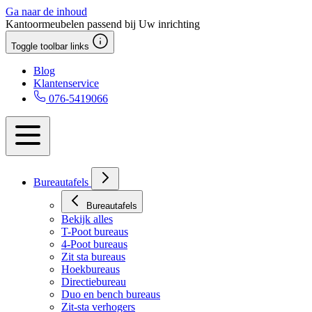
Ga naar de inhoud
Kantoormeubelen passend bij Uw inrichting
Toggle toolbar links
Blog
Klantenservice
076-5419066
Bureautafels
Bureautafels
Bekijk alles
T-Poot bureaus
4-Poot bureaus
Zit sta bureaus
Hoekbureaus
Directiebureau
Duo en bench bureaus
Zit-sta verhogers