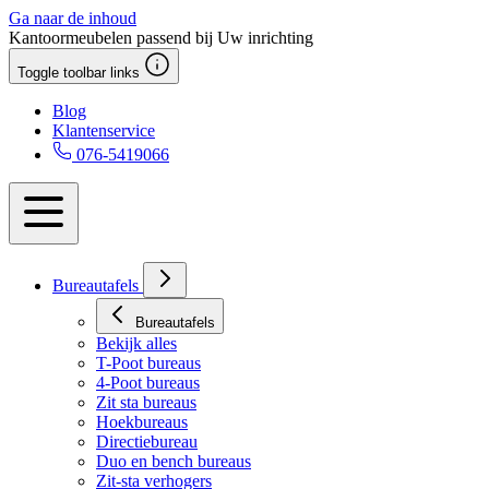
Ga naar de inhoud
Kantoormeubelen passend bij Uw inrichting
Toggle toolbar links
Blog
Klantenservice
076-5419066
Bureautafels
Bureautafels
Bekijk alles
T-Poot bureaus
4-Poot bureaus
Zit sta bureaus
Hoekbureaus
Directiebureau
Duo en bench bureaus
Zit-sta verhogers