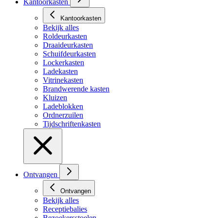
Kantoorkasten
Kantoorkasten
Bekijk alles
Roldeurkasten
Draaideurkasten
Schuifdeurkasten
Lockerkasten
Ladekasten
Vitrinekasten
Brandwerende kasten
Kluizen
Ladeblokken
Ordnerzuilen
Tijdschriftenkasten
Ontvangen
Ontvangen
Bekijk alles
Receptiebalies
Bezoekersstoelen