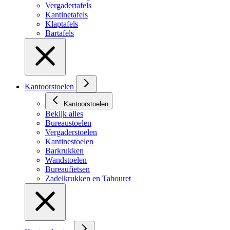
Vergadertafels
Kantinetafels
Klaptafels
Bartafels
Kantoorstoelen
Kantoorstoelen
Bekijk alles
Bureaustoelen
Vergaderstoelen
Kantinestoelen
Barkrukken
Wandstoelen
Bureaufietsen
Zadelkrukken en Tabouret