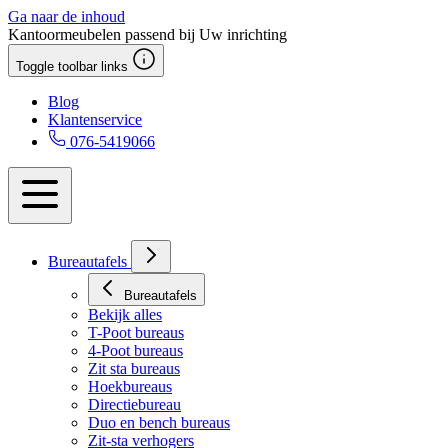
Ga naar de inhoud
Kantoormeubelen passend bij Uw inrichting
Toggle toolbar links
Blog
Klantenservice
076-5419066
Bureautafels
Bureautafels
Bekijk alles
T-Poot bureaus
4-Poot bureaus
Zit sta bureaus
Hoekbureaus
Directiebureau
Duo en bench bureaus
Zit-sta verhogers