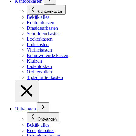
Kantoorkasten
Kantoorkasten
Bekijk alles
Roldeurkasten
Draaideurkasten
Schuifdeurkasten
Lockerkasten
Ladekasten
Vitrinekasten
Brandwerende kasten
Kluizen
Ladeblokken
Ordnerzuilen
Tijdschriftenkasten
Ontvangen
Ontvangen
Bekijk alles
Receptiebalies
Bezoekersstoelen