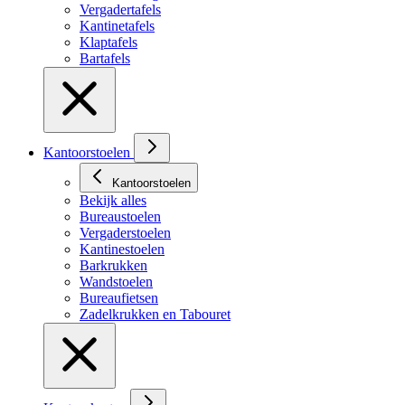
Vergadertafels
Kantinetafels
Klaptafels
Bartafels
Kantoorstoelen
Kantoorstoelen
Bekijk alles
Bureaustoelen
Vergaderstoelen
Kantinestoelen
Barkrukken
Wandstoelen
Bureaufietsen
Zadelkrukken en Tabouret