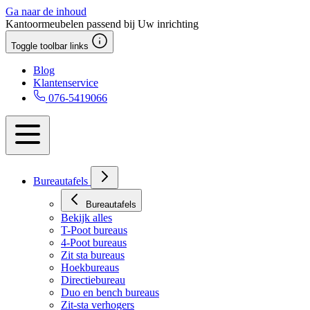
Ga naar de inhoud
Kantoormeubelen passend bij Uw inrichting
Toggle toolbar links
Blog
Klantenservice
076-5419066
Bureautafels
Bureautafels
Bekijk alles
T-Poot bureaus
4-Poot bureaus
Zit sta bureaus
Hoekbureaus
Directiebureau
Duo en bench bureaus
Zit-sta verhogers