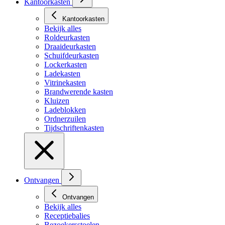
Kantoorkasten
Kantoorkasten
Bekijk alles
Roldeurkasten
Draaideurkasten
Schuifdeurkasten
Lockerkasten
Ladekasten
Vitrinekasten
Brandwerende kasten
Kluizen
Ladeblokken
Ordnerzuilen
Tijdschriftenkasten
Ontvangen
Ontvangen
Bekijk alles
Receptiebalies
Bezoekersstoelen