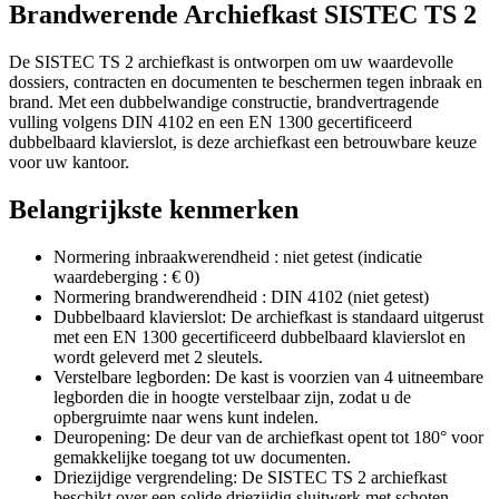
Brandwerende Archiefkast SISTEC TS 2
De SISTEC TS 2 archiefkast is ontworpen om uw waardevolle
dossiers, contracten en documenten te beschermen tegen inbraak en
brand. Met een dubbelwandige constructie, brandvertragende
vulling volgens DIN 4102 en een EN 1300 gecertificeerd
dubbelbaard klavierslot, is deze archiefkast een betrouwbare keuze
voor uw kantoor.
Belangrijkste kenmerken
Normering inbraakwerendheid : niet getest
(indicatie
waardeberging :
€ 0
)
Normering brandwerendheid : DIN 4102 (niet getest)
Dubbelbaard klavierslot: De archiefkast is standaard uitgerust
met een EN 1300 gecertificeerd dubbelbaard klavierslot en
wordt geleverd met 2 sleutels.
Verstelbare legborden: De kast is voorzien van 4 uitneembare
legborden die in hoogte verstelbaar zijn, zodat u de
opbergruimte naar wens kunt indelen.
Deuropening: De deur van de archiefkast opent tot 180° voor
gemakkelijke toegang tot uw documenten.
Driezijdige vergrendeling: De SISTEC TS 2 archiefkast
beschikt over een solide driezijdig sluitwerk met schoten.