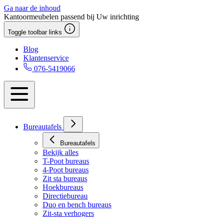
Ga naar de inhoud
Kantoormeubelen passend bij Uw inrichting
Toggle toolbar links
Blog
Klantenservice
076-5419066
Bureautafels
Bureautafels
Bekijk alles
T-Poot bureaus
4-Poot bureaus
Zit sta bureaus
Hoekbureaus
Directiebureau
Duo en bench bureaus
Zit-sta verhogers