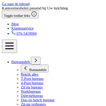
Ga naar de inhoud
Kantoormeubelen passend bij Uw inrichting
Toggle toolbar links
Blog
Klantenservice
076-5419066
Bureautafels
Bureautafels
Bekijk alles
T-Poot bureaus
4-Poot bureaus
Zit sta bureaus
Hoekbureaus
Directiebureau
Duo en bench bureaus
Zit-sta verhogers