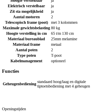
Hoogte verstelbaar
ja
Elektrisch verstelbaar
ja
Zit sta mogelijkheid
ja
Aantal motoren
2
Telescopisch frame (poot)
met 3 kolommen
Maximale gewichtsbelasting
80 kg
Hoogte verstelling in cm
65 t/m 130 cm
Materiaal bureaublad
25mm melamine
Materiaal frame
metaal
Aantal poten
2
Type poten
T-poot
Kabelmanagement
optioneel
Functies
standaard hoog/laag en digitale
Geheugenbediening
tiptoetsbediening met 4 geheugen
Openingstijden