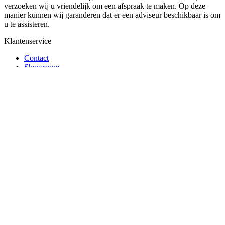
verzoeken wij u vriendelijk om een afspraak te maken. Op deze
manier kunnen wij garanderen dat er een adviseur beschikbaar is om
u te assisteren.
Klantenservice
Contact
Showroom
Garantie en retour
Klachten
Informatie
Blog
Veel gestelde vragen
Betaalmogelijkheden
Transport Nederland
Over Kantoor4all
Over Kantoor4all.nl
Cookies & Privacy
Leverings Voorwaarden
Vacatures
Kantoormeubilair