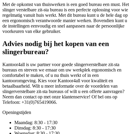
Met de opkomst van thuiswerken is een goed bureau een must. Het
slinger verstelbare zit-sta bureau is een perfecte oplossing voor wie
regelmatig vanuit huis werkt. Met dit bureau kunt u de hele dag op
een ergonomisch verantwoorde manier werken. Bovendien kunt u
de instellingen eenvoudig en snel aanpassen naar de persoonlijke
voorkeuren van elke gebruiker.
Advies nodig bij het kopen van een
slingerbureau?
Kantoor4all is uw partner voor goede slingerverstelbare zit-sta
bureaus en streven we ernaar om uw werkplek ergonomisch en
comfortabel te maken, of u nu thuis werkt of in een
kantooromgeving. Kies voor Kantoor4all voor kwaliteit en
betaalbaarheid. Wilt u meer informatie over de voordelen van
slingerverstelbare zit-sta bureaus of wilt u een offerte aanvragen?
Neem dan contact op met onze klantenservice! Of bel ons op
Telefoon: +31(0)765419066.
Openingstijden
Maandag:
8:30 - 17:30
Dinsdag:
8:30 - 17:30
Woensdag:
8:30 - 17:30