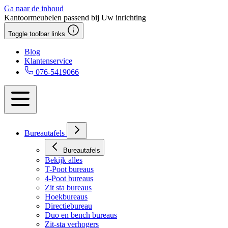
Ga naar de inhoud
Kantoormeubelen passend bij Uw inrichting
Toggle toolbar links
Blog
Klantenservice
076-5419066
Bureautafels
Bureautafels
Bekijk alles
T-Poot bureaus
4-Poot bureaus
Zit sta bureaus
Hoekbureaus
Directiebureau
Duo en bench bureaus
Zit-sta verhogers