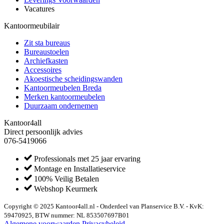
Vacatures
Kantoormeubilair
Zit sta bureaus
Bureaustoelen
Archiefkasten
Accessoires
Akoestische scheidingswanden
Kantoormeubelen Breda
Merken kantoormeubelen
Duurzaam ondernemen
Kantoor4all
Direct persoonlijk advies
076-5419066
Professionals met 25 jaar ervaring
Montage en Installatieservice
100% Veilig Betalen
Webshop Keurmerk
Copyright © 2025 Kantoor4all.nl - Onderdeel van Planservice B.V. - KvK:
59470925, BTW nummer: NL 853507697B01
Algemene voorwaarden
Privacybeleid