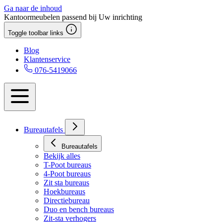
Ga naar de inhoud
Kantoormeubelen passend bij Uw inrichting
Toggle toolbar links
Blog
Klantenservice
076-5419066
Bureautafels
Bureautafels
Bekijk alles
T-Poot bureaus
4-Poot bureaus
Zit sta bureaus
Hoekbureaus
Directiebureau
Duo en bench bureaus
Zit-sta verhogers