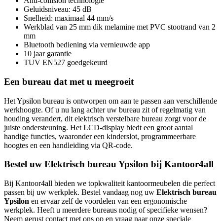
Anti-collision technologie
Geluidsniveau: 45 dB
Snelheid: maximaal 44 mm/s
Werkblad van 25 mm dik melamine met PVC stootrand van 2
mm
Bluetooth bediening via vernieuwde app
10 jaar garantie
TUV EN527 goedgekeurd
Een bureau dat met u meegroeit
Het Ypsilon bureau is ontworpen om aan te passen aan verschillende
werkhoogte. Of u nu lang achter uw bureau zit of regelmatig van
houding verandert, dit elektrisch verstelbare bureau zorgt voor de
juiste ondersteuning. Het LCD-display biedt een groot aantal
handige functies, waaronder een kinderslot, programmeerbare
hoogtes en een handleiding via QR-code.
Bestel uw Elektrisch bureau Ypsilon bij Kantoor4all
Bij Kantoor4all bieden we topkwaliteit kantoormeubelen die perfect
passen bij uw werkplek. Bestel vandaag nog uw
Elektrisch bureau
Ypsilon
en ervaar zelf de voordelen van een ergonomische
werkplek. Heeft u meerdere bureaus nodig of specifieke wensen?
Neem gerust contact met ons op en vraag naar onze speciale