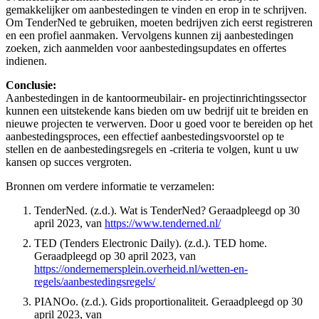
gemakkelijker om aanbestedingen te vinden en erop in te schrijven.
Om TenderNed te gebruiken, moeten bedrijven zich eerst registreren
en een profiel aanmaken. Vervolgens kunnen zij aanbestedingen
zoeken, zich aanmelden voor aanbestedingsupdates en offertes
indienen.
Conclusie:
Aanbestedingen in de kantoormeubilair- en projectinrichtingssector
kunnen een uitstekende kans bieden om uw bedrijf uit te breiden en
nieuwe projecten te verwerven. Door u goed voor te bereiden op het
aanbestedingsproces, een effectief aanbestedingsvoorstel op te
stellen en de aanbestedingsregels en -criteria te volgen, kunt u uw
kansen op succes vergroten.
Bronnen om verdere informatie te verzamelen:
TenderNed. (z.d.). Wat is TenderNed? Geraadpleegd op 30
april 2023, van
https://www.tenderned.nl/
TED (Tenders Electronic Daily). (z.d.). TED home.
Geraadpleegd op 30 april 2023, van
https://ondernemersplein.overheid.nl/wetten-en-
regels/aanbestedingsregels/
PIANOo. (z.d.). Gids proportionaliteit. Geraadpleegd op 30
april 2023, van