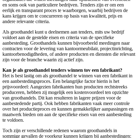
en soms ook van particuliere bedrijven. Tenders zijn er om een
eerlijk en transparant proces te waarborgen, waarbij bedrijven de
kans krijgen om te concurreren op basis van kwaliteit, prijs en
andere relevante criteria.
Als groothandel kunt u deelnemen aan tenders, mits uw bedrijf
voldoet aan de gestelde eisen en criteria van de specifieke
aanbesteding. Groothandels kunnen bijvoorbeeld meedingen naar
contracten voor de levering van kantoormeubilair, projectinrichting,
kantoorbenodigdheden, of andere producten en diensten die relevant
zijn voor de branche waarin zij actief zijn.
Kan je als groothandel tenders winnen tov een fabrikant?
Het is best lastig om als groothandel te winnen van een fabrikant in
een aanbestedingsproces. Een belangrijke factor hierin is het
prijsvoordeel: Aangezien fabrikanten hun producten rechtstreeks
produceren, hebben zij mogelijk een kostenvoordeel ten opzichte
van groothandels. Dit kan resulteren in lagere prijzen voor de
aanbestedende partij. Ook hebben fabrikanten vaak meer controle
over het productieproces en kunnen gemakkelijker aanpassingen en
maatwerk bieden om aan de specifieke eisen van een aanbesteding
te voldoen.
Toch zijn er verschillende redenen waarom groothandels in
sommige gevallen de voorkeur kunnen krijgen bij aanbestedingen: