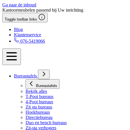
Ga naar de inhoud
Kantoormeubelen passend bij Uw inrichting
Toggle toolbar links
Blog
Klantenservice
076-5419066
Bureautafels
Bureautafels
Bekijk alles
T-Poot bureaus
4-Poot bureaus
Zit sta bureaus
Hoekbureaus
Directiebureau
Duo en bench bureaus
Zit-sta verhogers