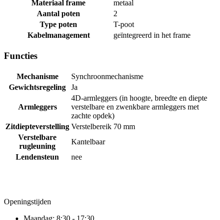
Materiaal frame
metaal
Aantal poten
2
Type poten
T-poot
Kabelmanagement
geïntegreerd in het frame
Functies
Mechanisme
Synchroonmechanisme
Gewichtsregeling
Ja
4D-armleggers (in hoogte, breedte en diepte
Armleggers
verstelbare en zwenkbare armleggers met
zachte opdek)
Zitdiepteverstelling
Verstelbereik 70 mm
Verstelbare
Kantelbaar
rugleuning
Lendensteun
nee
Openingstijden
Maandag:
8:30 - 17:30