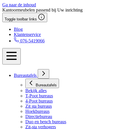
Ga naar de inhoud
Kantoormeubelen passend bij Uw inrichting
Toggle toolbar links
Blog
Klantenservice
076-5419066
Bureautafels
Bureautafels
Bekijk alles
T-Poot bureaus
4-Poot bureaus
Zit sta bureaus
Hoekbureaus
Directiebureau
Duo en bench bureaus
Zit-sta verhogers