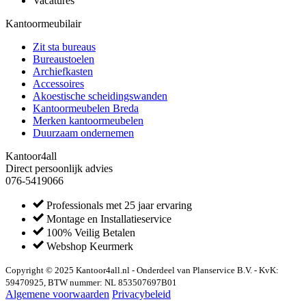
Vacatures
Kantoormeubilair
Zit sta bureaus
Bureaustoelen
Archiefkasten
Accessoires
Akoestische scheidingswanden
Kantoormeubelen Breda
Merken kantoormeubelen
Duurzaam ondernemen
Kantoor4all
Direct persoonlijk advies
076-5419066
Professionals met 25 jaar ervaring
Montage en Installatieservice
100% Veilig Betalen
Webshop Keurmerk
Copyright © 2025 Kantoor4all.nl - Onderdeel van Planservice B.V. - KvK:
59470925, BTW nummer: NL 853507697B01
Algemene voorwaarden
Privacybeleid