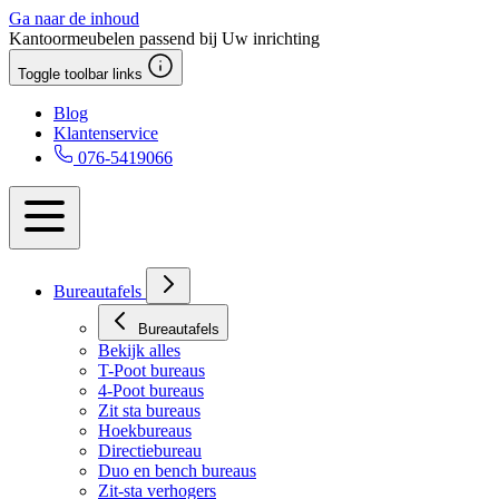
Ga naar de inhoud
Kantoormeubelen passend bij Uw inrichting
Toggle toolbar links
Blog
Klantenservice
076-5419066
Bureautafels
Bureautafels
Bekijk alles
T-Poot bureaus
4-Poot bureaus
Zit sta bureaus
Hoekbureaus
Directiebureau
Duo en bench bureaus
Zit-sta verhogers