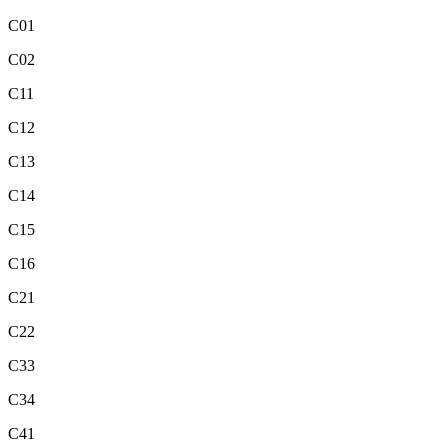
C01
C02
C11
C12
C13
C14
C15
C16
C21
C22
C33
C34
C41