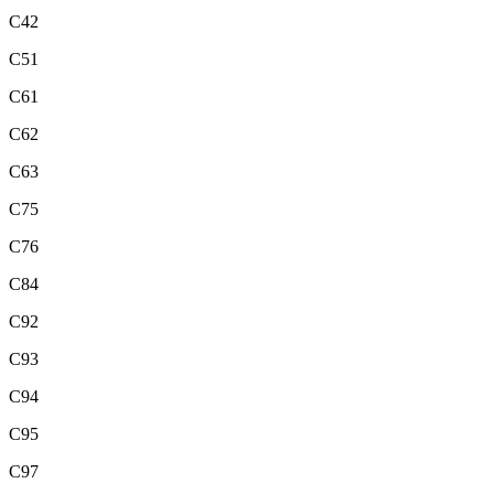
C42
C51
C61
C62
C63
C75
C76
C84
C92
C93
C94
C95
C97