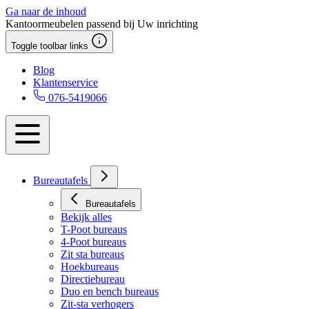
Ga naar de inhoud
Kantoormeubelen passend bij Uw inrichting
Toggle toolbar links
Blog
Klantenservice
076-5419066
Bureautafels
Bureautafels
Bekijk alles
T-Poot bureaus
4-Poot bureaus
Zit sta bureaus
Hoekbureaus
Directiebureau
Duo en bench bureaus
Zit-sta verhogers