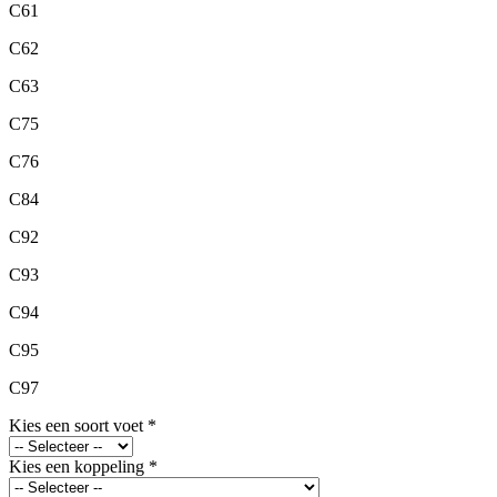
C61
C62
C63
C75
C76
C84
C92
C93
C94
C95
C97
Kies een soort voet
*
Kies een koppeling
*