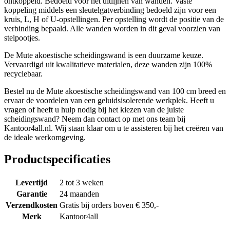
ontkoppeld. Bedoeld voor het uitlijnen van wanden. Vaste
koppeling middels een sleutelgatverbinding bedoeld zijn voor een
kruis, L, H of U-opstellingen. Per opstelling wordt de positie van de
verbinding bepaald. Alle wanden worden in dit geval voorzien van
stelpootjes.
De Mute akoestische scheidingswand is een duurzame keuze.
Vervaardigd uit kwalitatieve materialen, deze wanden zijn 100%
recyclebaar.
Bestel nu de Mute akoestische scheidingswand van 100 cm breed en
ervaar de voordelen van een geluidsisolerende werkplek. Heeft u
vragen of heeft u hulp nodig bij het kiezen van de juiste
scheidingswand? Neem dan contact op met ons team bij
Kantoor4all.nl. Wij staan klaar om u te assisteren bij het creëren van
de ideale werkomgeving.
Productspecificaties
Levertijd
2 tot 3 weken
Garantie
24 maanden
Verzendkosten
Gratis bij orders boven € 350,-
Merk
Kantoor4all