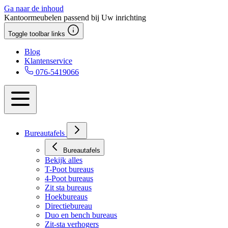
Ga naar de inhoud
Kantoormeubelen passend bij Uw inrichting
Toggle toolbar links
Blog
Klantenservice
076-5419066
Bureautafels
Bureautafels
Bekijk alles
T-Poot bureaus
4-Poot bureaus
Zit sta bureaus
Hoekbureaus
Directiebureau
Duo en bench bureaus
Zit-sta verhogers