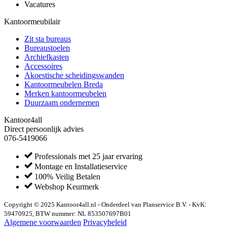
Vacatures
Kantoormeubilair
Zit sta bureaus
Bureaustoelen
Archiefkasten
Accessoires
Akoestische scheidingswanden
Kantoormeubelen Breda
Merken kantoormeubelen
Duurzaam ondernemen
Kantoor4all
Direct persoonlijk advies
076-5419066
Professionals met 25 jaar ervaring
Montage en Installatieservice
100% Veilig Betalen
Webshop Keurmerk
Copyright © 2025 Kantoor4all.nl - Onderdeel van Planservice B.V. - KvK:
59470925, BTW nummer: NL 853507697B01
Algemene voorwaarden
Privacybeleid