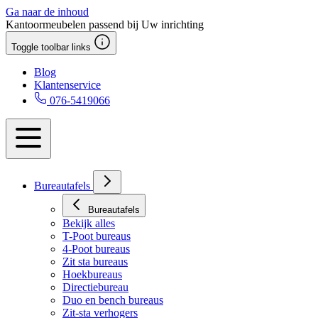
Ga naar de inhoud
Kantoormeubelen passend bij Uw inrichting
Toggle toolbar links
Blog
Klantenservice
076-5419066
Bureautafels
Bureautafels
Bekijk alles
T-Poot bureaus
4-Poot bureaus
Zit sta bureaus
Hoekbureaus
Directiebureau
Duo en bench bureaus
Zit-sta verhogers