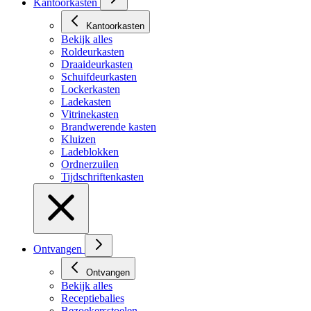
Kantoorkasten
Kantoorkasten
Bekijk alles
Roldeurkasten
Draaideurkasten
Schuifdeurkasten
Lockerkasten
Ladekasten
Vitrinekasten
Brandwerende kasten
Kluizen
Ladeblokken
Ordnerzuilen
Tijdschriftenkasten
Ontvangen
Ontvangen
Bekijk alles
Receptiebalies
Bezoekersstoelen