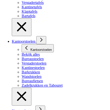
Vergadertafels
Kantinetafels
Klaptafels
Bartafels
Kantoorstoelen
Kantoorstoelen
Bekijk alles
Bureaustoelen
Vergaderstoelen
Kantinestoelen
Barkrukken
Wandstoelen
Bureaufietsen
Zadelkrukken en Tabouret