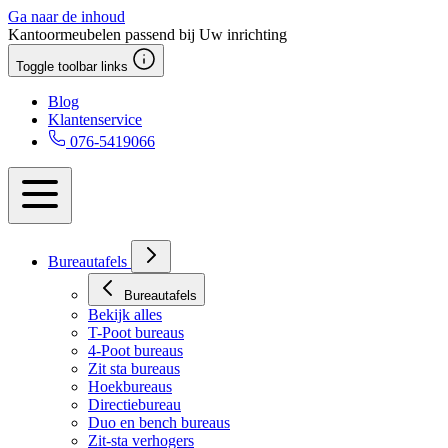
Ga naar de inhoud
Kantoormeubelen passend bij Uw inrichting
Toggle toolbar links
Blog
Klantenservice
076-5419066
Bureautafels
Bureautafels
Bekijk alles
T-Poot bureaus
4-Poot bureaus
Zit sta bureaus
Hoekbureaus
Directiebureau
Duo en bench bureaus
Zit-sta verhogers