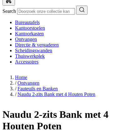
Search
Bureautafels
Kantoorstoelen
Kantoorkasten
Ontvangen
Directie & vergaderen
Scheidingswanden
Thuiswerkplek
Accessoires
Home
/
Ontvangen
/
Fauteuils en Banken
/
Naudu 2-zits Bank met 4 Houten Poten
Naudu 2-zits Bank met 4
Houten Poten