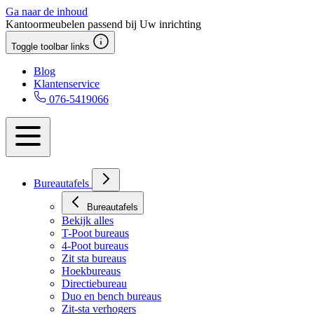
Ga naar de inhoud
Kantoormeubelen passend bij Uw inrichting
Toggle toolbar links
Blog
Klantenservice
076-5419066
Bureautafels
Bureautafels
Bekijk alles
T-Poot bureaus
4-Poot bureaus
Zit sta bureaus
Hoekbureaus
Directiebureau
Duo en bench bureaus
Zit-sta verhogers