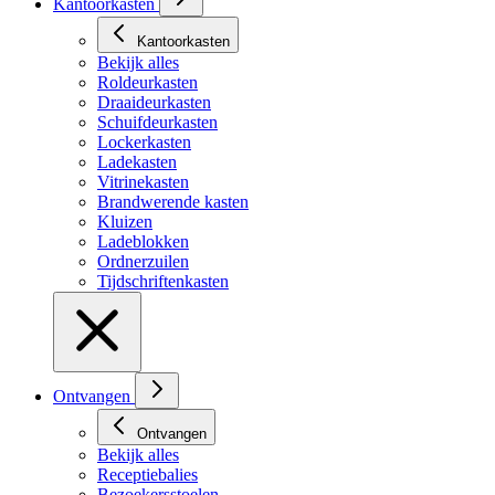
Kantoorkasten
Kantoorkasten
Bekijk alles
Roldeurkasten
Draaideurkasten
Schuifdeurkasten
Lockerkasten
Ladekasten
Vitrinekasten
Brandwerende kasten
Kluizen
Ladeblokken
Ordnerzuilen
Tijdschriftenkasten
Ontvangen
Ontvangen
Bekijk alles
Receptiebalies
Bezoekersstoelen