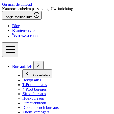
Ga naar de inhoud
Kantoormeubelen passend bij Uw inrichting
Toggle toolbar links
Blog
Klantenservice
076-5419066
Bureautafels
Bureautafels
Bekijk alles
T-Poot bureaus
4-Poot bureaus
Zit sta bureaus
Hoekbureaus
Directiebureau
Duo en bench bureaus
Zit-sta verhogers