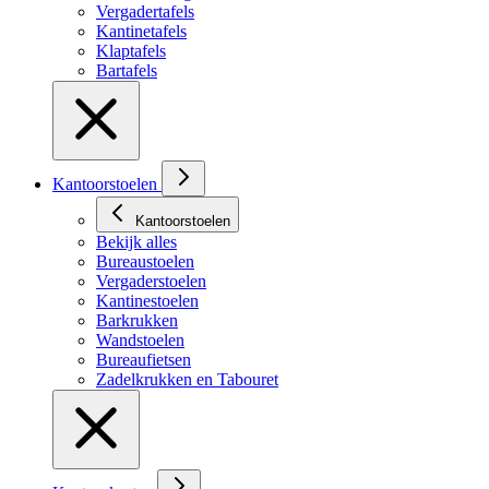
Vergadertafels
Kantinetafels
Klaptafels
Bartafels
Kantoorstoelen
Kantoorstoelen
Bekijk alles
Bureaustoelen
Vergaderstoelen
Kantinestoelen
Barkrukken
Wandstoelen
Bureaufietsen
Zadelkrukken en Tabouret