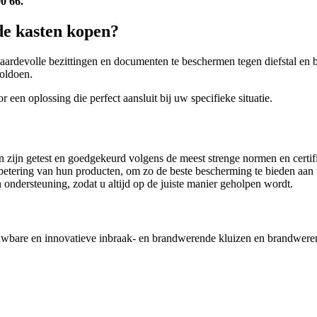
90 66.
e kasten kopen?
rdevolle bezittingen en documenten te beschermen tegen diefstal en br
voldoen.
een oplossing die perfect aansluit bij uw specifieke situatie.
 zijn getest en goedgekeurd volgens de meest strenge normen en certi
erbetering van hun producten, om zo de beste bescherming te bieden aa
 ondersteuning, zodat u altijd op de juiste manier geholpen wordt.
rouwbare en innovatieve inbraak- en brandwerende kluizen en brandwer