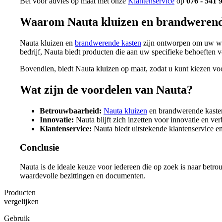
Bel voor advies op maat met onze
Klantenservice
op
076 - 541 
Waarom Nauta kluizen en brandwerend
Nauta kluizen en
brandwerende kasten
zijn ontworpen om uw waa
bedrijf, Nauta biedt producten die aan uw specifieke behoeften 
Bovendien, biedt Nauta kluizen op maat, zodat u kunt kiezen voor 
Wat zijn de voordelen van Nauta?
Betrouwbaarheid:
Nauta kluizen
en brandwerende kasten
Innovatie:
Nauta blijft zich inzetten voor innovatie en v
Klantenservice:
Nauta biedt uitstekende klantenservice en
Conclusie
Nauta is de ideale keuze voor iedereen die op zoek is naar bet
waardevolle bezittingen en documenten.
Producten
vergelijken
Gebruik