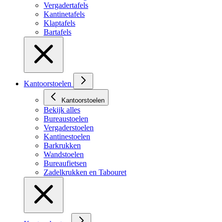
Vergadertafels
Kantinetafels
Klaptafels
Bartafels
Kantoorstoelen
Kantoorstoelen
Bekijk alles
Bureaustoelen
Vergaderstoelen
Kantinestoelen
Barkrukken
Wandstoelen
Bureaufietsen
Zadelkrukken en Tabouret