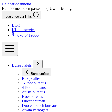
Ga naar de inhoud
Kantoormeubelen passend bij Uw inrichting
Toggle toolbar links
Blog
Klantenservice
076-5419066
Bureautafels
Bureautafels
Bekijk alles
T-Poot bureaus
4-Poot bureaus
Zit sta bureaus
Hoekbureaus
Directiebureau
Duo en bench bureaus
Zit-sta verhogers