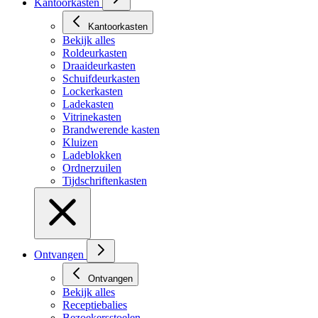
Kantoorkasten
Kantoorkasten
Bekijk alles
Roldeurkasten
Draaideurkasten
Schuifdeurkasten
Lockerkasten
Ladekasten
Vitrinekasten
Brandwerende kasten
Kluizen
Ladeblokken
Ordnerzuilen
Tijdschriftenkasten
Ontvangen
Ontvangen
Bekijk alles
Receptiebalies
Bezoekersstoelen