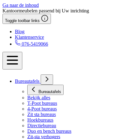
Ga naar de inhoud
Kantoormeubelen passend bij Uw inrichting
Toggle toolbar links
Blog
Klantenservice
076-5419066
Bureautafels
Bureautafels
Bekijk alles
T-Poot bureaus
4-Poot bureaus
Zit sta bureaus
Hoekbureaus
Directiebureau
Duo en bench bureaus
Zit-sta verhogers