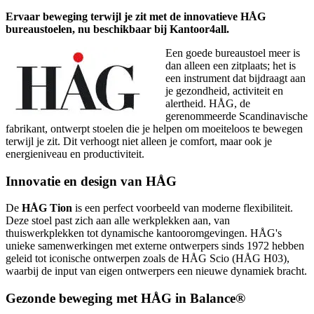
Ervaar beweging terwijl je zit met de innovatieve HÅG
bureaustoelen, nu beschikbaar bij Kantoor4all.
Een goede bureaustoel meer is
dan alleen een zitplaats; het is
een instrument dat bijdraagt aan
je gezondheid, activiteit en
alertheid. HÅG, de
gerenommeerde Scandinavische
fabrikant, ontwerpt stoelen die je helpen om moeiteloos te bewegen
terwijl je zit. Dit verhoogt niet alleen je comfort, maar ook je
energieniveau en productiviteit.
Innovatie en design van HÅG
De
HÅG Tion
is een perfect voorbeeld van moderne flexibiliteit.
Deze stoel past zich aan alle werkplekken aan, van
thuiswerkplekken tot dynamische kantooromgevingen. HÅG's
unieke samenwerkingen met externe ontwerpers sinds 1972 hebben
geleid tot iconische ontwerpen zoals de HÅG Scio (HÅG H03),
waarbij de input van eigen ontwerpers een nieuwe dynamiek bracht.
Gezonde beweging met HÅG in Balance®