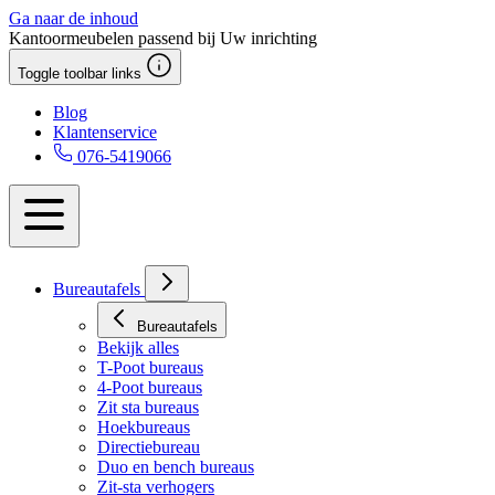
Ga naar de inhoud
Kantoormeubelen passend bij Uw inrichting
Toggle toolbar links
Blog
Klantenservice
076-5419066
Bureautafels
Bureautafels
Bekijk alles
T-Poot bureaus
4-Poot bureaus
Zit sta bureaus
Hoekbureaus
Directiebureau
Duo en bench bureaus
Zit-sta verhogers