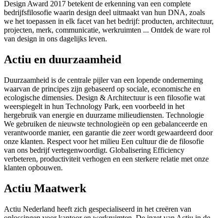
Design Award 2017 betekent de erkenning van een complete
bedrijfsfilosofie waarin design deel uitmaakt van hun DNA, zoals
we het toepassen in elk facet van het bedrijf: producten, architectuur,
projecten, merk, communicatie, werkruimten ... Ontdek de ware rol
van design in ons dagelijks leven.
Actiu en duurzaamheid
Duurzaamheid is de centrale pijler van een lopende onderneming
waarvan de principes zijn gebaseerd op sociale, economische en
ecologische dimensies. Design & Architectuur is een filosofie wat
weerspiegelt in hun Technology Park, een voorbeeld in het
hergebruik van energie en duurzame milieudiensten. Technologie
We gebruiken de nieuwste technologieën op een gebalanceerde en
verantwoorde manier, een garantie die zeer wordt gewaardeerd door
onze klanten. Respect voor het milieu Een cultuur die de filosofie
van ons bedrijf vertegenwoordigt. Globalisering Efficiency
verbeteren, productiviteit verhogen en een sterkere relatie met onze
klanten opbouwen.
Actiu Maatwerk
Actiu Nederland heeft zich gespecialiseerd in het creëren van
oplossingen voor kantoor en werkruimten. De inzet van Actiu in de