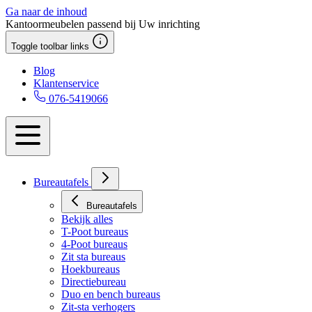
Ga naar de inhoud
Kantoormeubelen passend bij Uw inrichting
Toggle toolbar links
Blog
Klantenservice
076-5419066
Bureautafels
Bureautafels
Bekijk alles
T-Poot bureaus
4-Poot bureaus
Zit sta bureaus
Hoekbureaus
Directiebureau
Duo en bench bureaus
Zit-sta verhogers