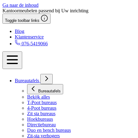
Ga naar de inhoud
Kantoormeubelen passend bij Uw inrichting
Toggle toolbar links
Blog
Klantenservice
076-5419066
Bureautafels
Bureautafels
Bekijk alles
T-Poot bureaus
4-Poot bureaus
Zit sta bureaus
Hoekbureaus
Directiebureau
Duo en bench bureaus
Zit-sta verhogers