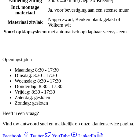
Afmeting zitting
350 x 400 mm (Diepte x Breedte)
Incl. montage
Ja, voor bevestiging aan een steense muur
materiaal
Nappa zwart, Beuken blank gelakt of
Materiaal zitvlak
Volkern wit
Soort opklapsysteem
met automatisch opklapbaar veersysteem
Openingstijden
Maandag:
8:30 - 17:30
Dinsdag:
8:30 - 17:30
Woensdag:
8:30 - 17:30
Donderdag:
8:30 - 17:30
Vrijdag:
8:30 - 17:30
Zaterdag:
gesloten
Zondag:
gesloten
Heeft u een vraag?
Vind uw antwoord snel en makkelijk op onze klantenservice pagina.
Facebook
Twitter
YouTube
LinkedIn