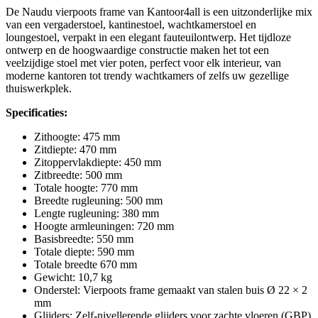
De Naudu vierpoots frame van Kantoor4all is een uitzonderlijke mix
van een vergaderstoel, kantinestoel, wachtkamerstoel en
loungestoel, verpakt in een elegant fauteuilontwerp. Het tijdloze
ontwerp en de hoogwaardige constructie maken het tot een
veelzijdige stoel met vier poten, perfect voor elk interieur, van
moderne kantoren tot trendy wachtkamers of zelfs uw gezellige
thuiswerkplek.
Specificaties:
Zithoogte: 475 mm
Zitdiepte: 470 mm
Zitoppervlakdiepte: 450 mm
Zitbreedte: 500 mm
Totale hoogte: 770 mm
Breedte rugleuning: 500 mm
Lengte rugleuning: 380 mm
Hoogte armleuningen: 720 mm
Basisbreedte: 550 mm
Totale diepte: 590 mm
Totale breedte 670 mm
Gewicht: 10,7 kg
Onderstel: Vierpoots frame gemaakt van stalen buis Ø 22 × 2
mm
Glijders: Zelf-nivellerende glijders voor zachte vloeren (GBP)