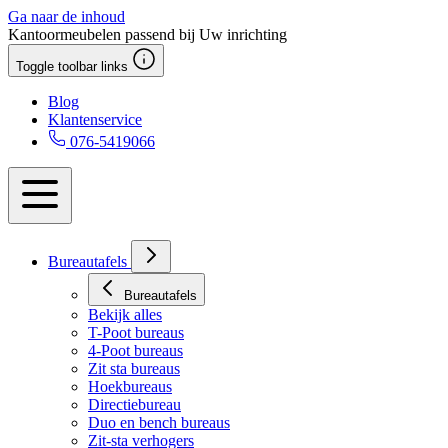
Ga naar de inhoud
Kantoormeubelen passend bij Uw inrichting
Toggle toolbar links
Blog
Klantenservice
076-5419066
Bureautafels
Bureautafels
Bekijk alles
T-Poot bureaus
4-Poot bureaus
Zit sta bureaus
Hoekbureaus
Directiebureau
Duo en bench bureaus
Zit-sta verhogers