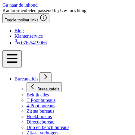
Ga naar de inhoud
Kantoormeubelen passend bij Uw inrichting
Toggle toolbar links
Blog
Klantenservice
076-5419066
Bureautafels
Bureautafels
Bekijk alles
T-Poot bureaus
4-Poot bureaus
Zit sta bureaus
Hoekbureaus
Directiebureau
Duo en bench bureaus
Zit-sta verhogers