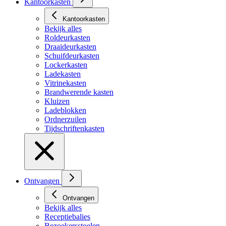
Kantoorkasten
Kantoorkasten
Bekijk alles
Roldeurkasten
Draaideurkasten
Schuifdeurkasten
Lockerkasten
Ladekasten
Vitrinekasten
Brandwerende kasten
Kluizen
Ladeblokken
Ordnerzuilen
Tijdschriftenkasten
Ontvangen
Ontvangen
Bekijk alles
Receptiebalies
Bezoekersstoelen