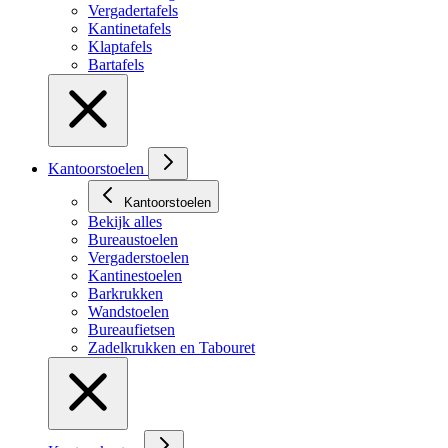
Vergadertafels
Kantinetafels
Klaptafels
Bartafels
Kantoorstoelen
Kantoorstoelen
Bekijk alles
Bureaustoelen
Vergaderstoelen
Kantinestoelen
Barkrukken
Wandstoelen
Bureaufietsen
Zadelkrukken en Tabouret