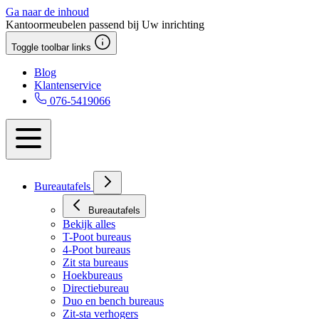
Ga naar de inhoud
Kantoormeubelen passend bij Uw inrichting
Toggle toolbar links
Blog
Klantenservice
076-5419066
Bureautafels
Bureautafels
Bekijk alles
T-Poot bureaus
4-Poot bureaus
Zit sta bureaus
Hoekbureaus
Directiebureau
Duo en bench bureaus
Zit-sta verhogers