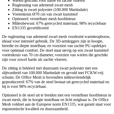
Wielen geschikt voor harde én zachte vloeren
Rugleuning van ademend zwart mesh
Zitting in zwart polyester (100.000 Martindale)
Voetenkruis Ø70 cm van zwart kunststof
Optioneel: verstelbare mesh hoofdsteun
Milieubewust: 67% gerecycled materiaal, 98% recyclebaar
EN1335 gecertificeerd
De rugleuning van ademend zwart mesh voorkomt warmteopbouw,
ideaal voor intensief gebruik. De 3D-armleggers zijn in hoogte,
breedte en diepte instelbaar, en voorzien van zachte PU-opdekjes
voor optimaal comfort. De stoel staat stevig op een zwart kunststof
voetenkruis van 70 cm diameter, voorzien van wielen die geschikt
zijn voor zowel harde als zachte vloeren.
De zitting is bekleed met duurzaam zwart polyester met een
slijtvastheid van 100.000 Martindale en gevuld met FCKW-vrij
schuim. De Office Mesh is bovendien milieuvriendelijk
geproduceerd: 67% van de stoel bestaat uit gerecycled materiaal en
hij is voor 98% recyclebaar.
Optioneel is de stoel uit te breiden met een verstelbare hoofdsteun in
zwart mesh, die in hoogte instelbaar en licht neigbaar is. De Office
Mesh voldoet aan de Europese norm EN1335, wat garant staat voor
ergonomische kwaliteit en duurzaamheid.