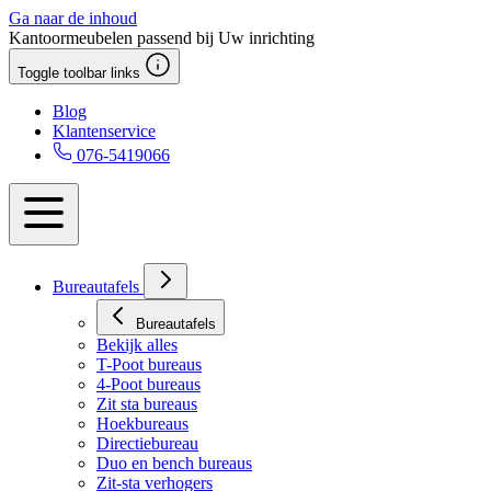
Ga naar de inhoud
Kantoormeubelen passend bij Uw inrichting
Toggle toolbar links
Blog
Klantenservice
076-5419066
Bureautafels
Bureautafels
Bekijk alles
T-Poot bureaus
4-Poot bureaus
Zit sta bureaus
Hoekbureaus
Directiebureau
Duo en bench bureaus
Zit-sta verhogers