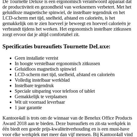
De Tournette Deluxe is een ergonomisch verantwoord apparaat dat
de productiviteit en gezondheid van werknemers verbetert. Met het
geluidloze magnetische spinwiel, de instelbare tegendruk en het
LCD-scherm met tijd, snelheid, afstand en calorieën, is het
gemakkelijk om te zien hoeveel je beweegt en hoeveel calorieën je
verbrandt tijdens het werken. Het ergonomisch instelbare zitkussen
zorgt ervoor dat je altijd comfortabel zit.
Specificaties bureaufiets Tournette DeLuxe:
Geen installatie vereist
In hoogte verstelbaar ergonomisch zitkussen
Geluidloos magnetisch spinwiel
LCD-scherm met tijd, snelheid, afstand en calorieën
Volledig instelbaar werkblad
Instelbare tegendruk
Speciale uitsparing voor telefoon of tablet
Gemakkelijk te verplaatsen
Wit uit voorraad leverbaar
1 jaar garantie
Kantoor4all is trots om de winnaar van de Benelux Office Products
Award 2018 aan te bieden. Deze bureaufiets en zit-sta werkplek in
één biedt een goede prijs-kwaliteitverhouding en is een must-have
voor elke werkplek met meer dan vijf mensen. Bij Kantoor4all vind