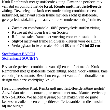
Kruk Rembrandt met gestoffeerde zitting. Ervaar de perfecte mix
van stijl en comfort met de
Kruk Rembrandt met gestoffeerde
zitting
. Deze elegante kruk met ronde zitting combineert een
industrieel, mat zwart stalen frame met een zacht gestoffeerde,
gerecyclede stofzitting, ideaal voor elke moderne bedrijfsruimte.
Zachte en comfortabele 100% gerecyclede stoffen zitting
Keuze uit stoftypen Earth en Society
Robuust stalen frame met voetring voor extra stabiliteit
Stijlvol matzwart frame en diverse kleuren voor de zitting
Verkrijgbaar in twee maten
60 tot 68 cm
of
74 tot 82 cm
Stoffenkaart EARTH
Stoffenkaart SOCIETY
Ervaar de perfecte combinatie van stijl en comfort met de Kruk
Rembrandt met gestoffeerde ronde zitting. Ideaal voor kantines, bars
en bedrijfsrestaurants. Bestel nu en geniet van de functionaliteit en
design van deze veelzijdige kruk!
Heeft u meerdere Kruk Rembrandt met gestoffeerde zitting nodig?
Aarzel dan niet om contact op te nemen met onze klantenservice op
076 - 5419066. We helpen u graag bij het maken van de juiste
keuzes en zullen u een competitieve offerte aanbieden die aansluit
bij uw budget.