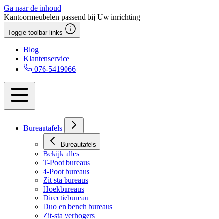
Ga naar de inhoud
Kantoormeubelen passend bij Uw inrichting
Toggle toolbar links
Blog
Klantenservice
076-5419066
Bureautafels
Bureautafels
Bekijk alles
T-Poot bureaus
4-Poot bureaus
Zit sta bureaus
Hoekbureaus
Directiebureau
Duo en bench bureaus
Zit-sta verhogers