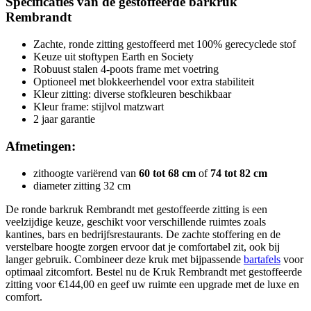
Specificaties van de gestoffeerde barkruk
Rembrandt
Zachte, ronde zitting gestoffeerd met 100% gerecyclede stof
Keuze uit stoftypen Earth en Society
Robuust stalen 4-poots frame met voetring
Optioneel met blokkeerhendel voor extra stabiliteit
Kleur zitting: diverse stofkleuren beschikbaar
Kleur frame: stijlvol matzwart
2 jaar garantie
Afmetingen:
zithoogte variërend van
60 tot 68 cm
of
74 tot 82 cm
diameter zitting 32 cm
De ronde barkruk Rembrandt met gestoffeerde zitting is een
veelzijdige keuze, geschikt voor verschillende ruimtes zoals
kantines, bars en bedrijfsrestaurants. De zachte stoffering en de
verstelbare hoogte zorgen ervoor dat je comfortabel zit, ook bij
langer gebruik. Combineer deze kruk met bijpassende
bartafels
voor
optimaal zitcomfort. Bestel nu de Kruk Rembrandt met gestoffeerde
zitting voor €144,00 en geef uw ruimte een upgrade met de luxe en
comfort.