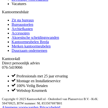
Vacatures
Kantoormeubilair
Zit sta bureaus
Bureaustoelen
Archiefkasten
Accessoires
Akoestische scheidingswanden
Kantoormeubelen Breda
Merken kantoormeubelen
Duurzaam ondernemen
Kantoor4all
Direct persoonlijk advies
076-5419066
Professionals met 25 jaar ervaring
Montage en Installatieservice
100% Veilig Betalen
Webshop Keurmerk
Copyright © 2025 Kantoor4all.nl - Onderdeel van Planservice B.V. - KvK:
59470925, BTW nummer: NL 853507697B01
Algemene voorwaarden
Privacybeleid