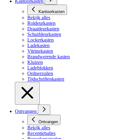
Kantoorkasten
Kantoorkasten
Bekijk alles
Roldeurkasten
Draaideurkasten
Schuifdeurkasten
Lockerkasten
Ladekasten
Vitrinekasten
Brandwerende kasten
Kluizen
Ladeblokken
Ordnerzuilen
Tijdschriftenkasten
Ontvangen
Ontvangen
Bekijk alles
Receptiebalies
Bezoekersstoelen