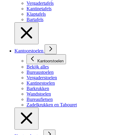
Vergadertafels
Kantinetafels
Klaptafels
Bartafels
Kantoorstoelen
Kantoorstoelen
Bekijk alles
Bureaustoelen
Vergaderstoelen
Kantinestoelen
Barkrukken
Wandstoelen
Bureaufietsen
Zadelkrukken en Tabouret