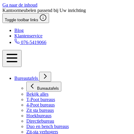
Ga naar de inhoud
Kantoormeubelen passend bij Uw inrichting
Toggle toolbar links
Blog
Klantenservice
076-5419066
Bureautafels
Bureautafels
Bekijk alles
T-Poot bureaus
4-Poot bureaus
Zit sta bureaus
Hoekbureaus
Directiebureau
Duo en bench bureaus
Zit-sta verhogers