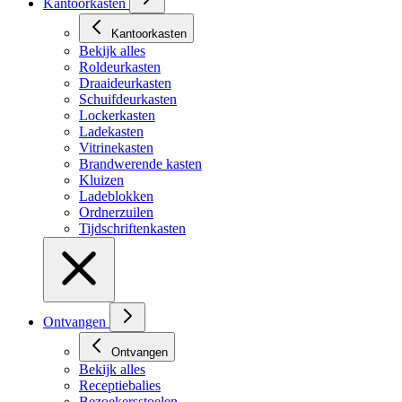
Kantoorkasten
Kantoorkasten
Bekijk alles
Roldeurkasten
Draaideurkasten
Schuifdeurkasten
Lockerkasten
Ladekasten
Vitrinekasten
Brandwerende kasten
Kluizen
Ladeblokken
Ordnerzuilen
Tijdschriftenkasten
Ontvangen
Ontvangen
Bekijk alles
Receptiebalies
Bezoekersstoelen