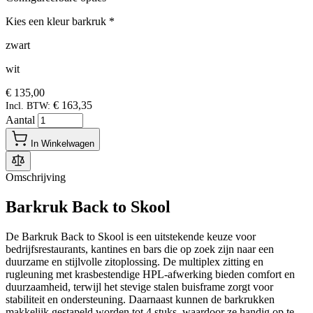
Kies een kleur barkruk
*
zwart
wit
€ 135,00
€ 163,35
Incl. BTW:
Aantal
In Winkelwagen
Omschrijving
Barkruk Back to Skool
De Barkruk Back to Skool is een uitstekende keuze voor
bedrijfsrestaurants, kantines en bars die op zoek zijn naar een
duurzame en stijlvolle zitoplossing. De multiplex zitting en
rugleuning met krasbestendige HPL-afwerking bieden comfort en
duurzaamheid, terwijl het stevige stalen buisframe zorgt voor
stabiliteit en ondersteuning. Daarnaast kunnen de barkrukken
makkelijk gestapeld worden tot 4 stuks, waardoor ze handig op te