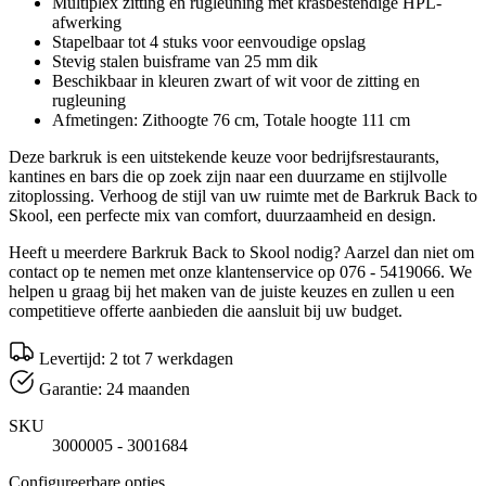
Multiplex zitting en rugleuning met krasbestendige HPL-
afwerking
Stapelbaar tot 4 stuks voor eenvoudige opslag
Stevig stalen buisframe van 25 mm dik
Beschikbaar in kleuren zwart of wit voor de zitting en
rugleuning
Afmetingen: Zithoogte 76 cm, Totale hoogte 111 cm
Deze barkruk is een uitstekende keuze voor bedrijfsrestaurants,
kantines en bars die op zoek zijn naar een duurzame en stijlvolle
zitoplossing. Verhoog de stijl van uw ruimte met de Barkruk Back to
Skool, een perfecte mix van comfort, duurzaamheid en design.
Heeft u meerdere Barkruk Back to Skool nodig? Aarzel dan niet om
contact op te nemen met onze klantenservice op 076 - 5419066. We
helpen u graag bij het maken van de juiste keuzes en zullen u een
competitieve offerte aanbieden die aansluit bij uw budget.
Levertijd: 2 tot 7 werkdagen
Garantie: 24 maanden
SKU
3000005 - 3001684
Configureerbare opties