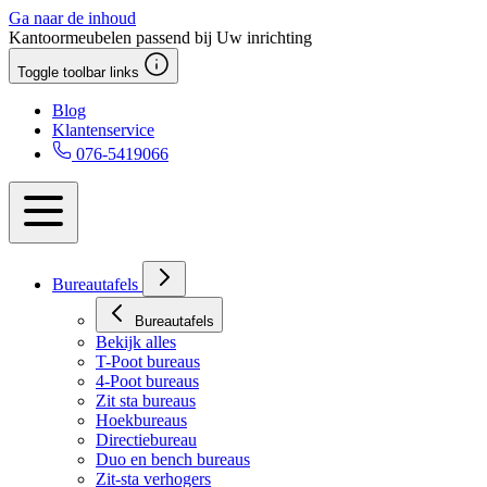
Ga naar de inhoud
Kantoormeubelen passend bij Uw inrichting
Toggle toolbar links
Blog
Klantenservice
076-5419066
Bureautafels
Bureautafels
Bekijk alles
T-Poot bureaus
4-Poot bureaus
Zit sta bureaus
Hoekbureaus
Directiebureau
Duo en bench bureaus
Zit-sta verhogers