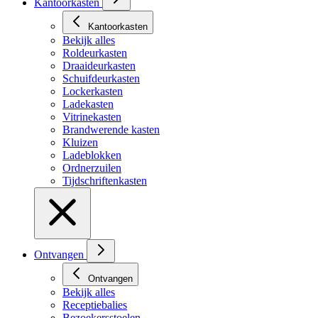
Kantoorkasten
Kantoorkasten
Bekijk alles
Roldeurkasten
Draaideurkasten
Schuifdeurkasten
Lockerkasten
Ladekasten
Vitrinekasten
Brandwerende kasten
Kluizen
Ladeblokken
Ordnerzuilen
Tijdschriftenkasten
Ontvangen
Ontvangen
Bekijk alles
Receptiebalies
Bezoekersstoelen