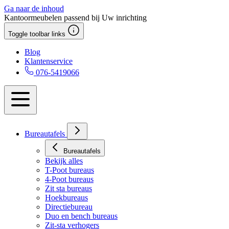
Ga naar de inhoud
Kantoormeubelen passend bij Uw inrichting
Toggle toolbar links
Blog
Klantenservice
076-5419066
Bureautafels
Bureautafels
Bekijk alles
T-Poot bureaus
4-Poot bureaus
Zit sta bureaus
Hoekbureaus
Directiebureau
Duo en bench bureaus
Zit-sta verhogers