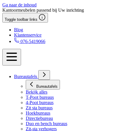
Ga naar de inhoud
Kantoormeubelen passend bij Uw inrichting
Toggle toolbar links
Blog
Klantenservice
076-5419066
Bureautafels
Bureautafels
Bekijk alles
T-Poot bureaus
4-Poot bureaus
Zit sta bureaus
Hoekbureaus
Directiebureau
Duo en bench bureaus
Zit-sta verhogers