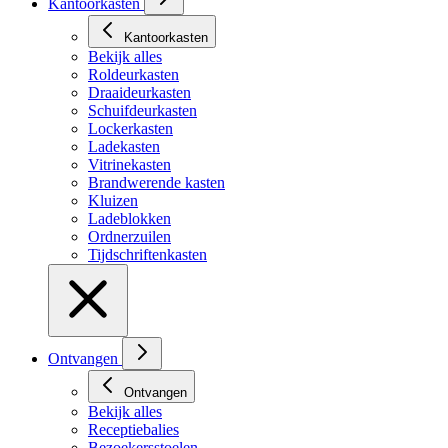
Kantoorkasten
Kantoorkasten
Bekijk alles
Roldeurkasten
Draaideurkasten
Schuifdeurkasten
Lockerkasten
Ladekasten
Vitrinekasten
Brandwerende kasten
Kluizen
Ladeblokken
Ordnerzuilen
Tijdschriftenkasten
Ontvangen
Ontvangen
Bekijk alles
Receptiebalies
Bezoekersstoelen