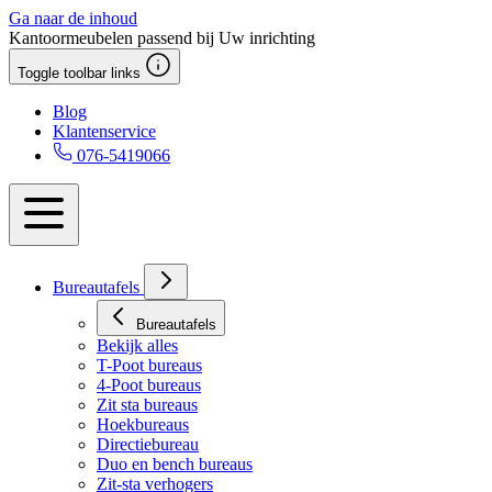
Ga naar de inhoud
Kantoormeubelen passend bij Uw inrichting
Toggle toolbar links
Blog
Klantenservice
076-5419066
Bureautafels
Bureautafels
Bekijk alles
T-Poot bureaus
4-Poot bureaus
Zit sta bureaus
Hoekbureaus
Directiebureau
Duo en bench bureaus
Zit-sta verhogers