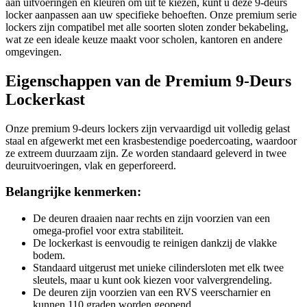
aan uitvoeringen en kleuren om uit te kiezen, kunt u deze 9-deurs
locker aanpassen aan uw specifieke behoeften. Onze premium serie
lockers zijn compatibel met alle soorten sloten zonder bekabeling,
wat ze een ideale keuze maakt voor scholen, kantoren en andere
omgevingen.
Eigenschappen van de Premium 9-Deurs
Lockerkast
Onze premium 9-deurs lockers zijn vervaardigd uit volledig gelast
staal en afgewerkt met een krasbestendige poedercoating, waardoor
ze extreem duurzaam zijn. Ze worden standaard geleverd in twee
deuruitvoeringen, vlak en geperforeerd.
Belangrijke kenmerken:
De deuren draaien naar rechts en zijn voorzien van een
omega-profiel voor extra stabiliteit.
De lockerkast is eenvoudig te reinigen dankzij de vlakke
bodem.
Standaard uitgerust met unieke cilindersloten met elk twee
sleutels, maar u kunt ook kiezen voor valvergrendeling.
De deuren zijn voorzien van een RVS veerscharnier en
kunnen 110 graden worden geopend.