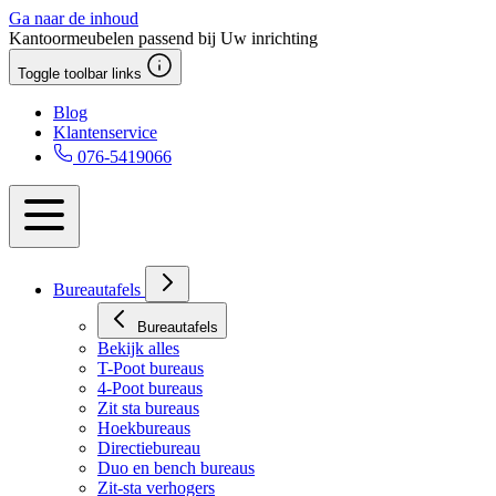
Ga naar de inhoud
Kantoormeubelen passend bij Uw inrichting
Toggle toolbar links
Blog
Klantenservice
076-5419066
Bureautafels
Bureautafels
Bekijk alles
T-Poot bureaus
4-Poot bureaus
Zit sta bureaus
Hoekbureaus
Directiebureau
Duo en bench bureaus
Zit-sta verhogers