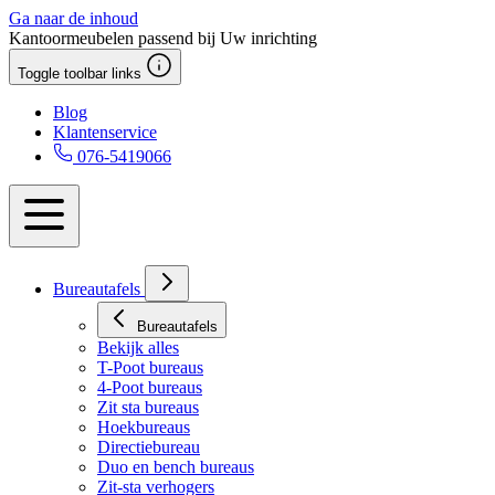
Ga naar de inhoud
Kantoormeubelen passend bij Uw inrichting
Toggle toolbar links
Blog
Klantenservice
076-5419066
Bureautafels
Bureautafels
Bekijk alles
T-Poot bureaus
4-Poot bureaus
Zit sta bureaus
Hoekbureaus
Directiebureau
Duo en bench bureaus
Zit-sta verhogers