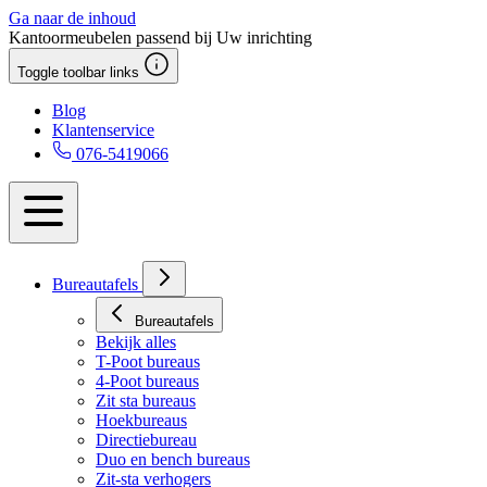
Ga naar de inhoud
Kantoormeubelen passend bij Uw inrichting
Toggle toolbar links
Blog
Klantenservice
076-5419066
Bureautafels
Bureautafels
Bekijk alles
T-Poot bureaus
4-Poot bureaus
Zit sta bureaus
Hoekbureaus
Directiebureau
Duo en bench bureaus
Zit-sta verhogers