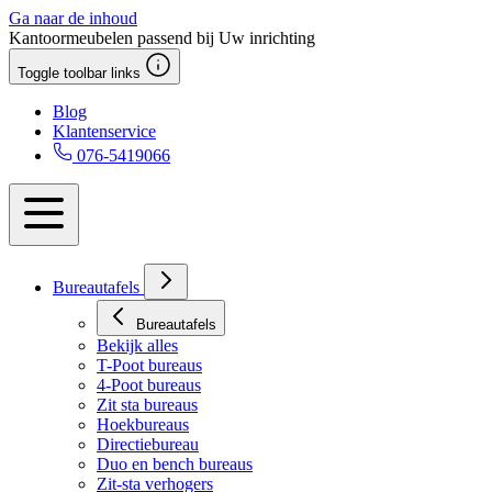
Ga naar de inhoud
Kantoormeubelen passend bij Uw inrichting
Toggle toolbar links
Blog
Klantenservice
076-5419066
Bureautafels
Bureautafels
Bekijk alles
T-Poot bureaus
4-Poot bureaus
Zit sta bureaus
Hoekbureaus
Directiebureau
Duo en bench bureaus
Zit-sta verhogers