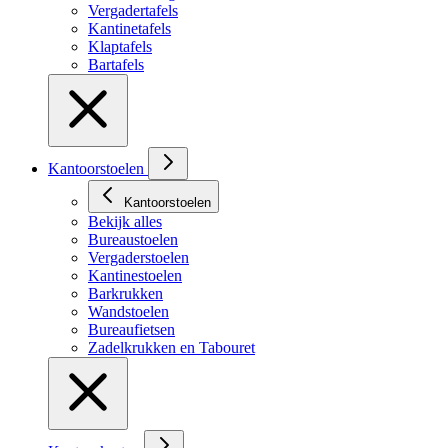
Vergadertafels
Kantinetafels
Klaptafels
Bartafels
Kantoorstoelen
Kantoorstoelen
Bekijk alles
Bureaustoelen
Vergaderstoelen
Kantinestoelen
Barkrukken
Wandstoelen
Bureaufietsen
Zadelkrukken en Tabouret