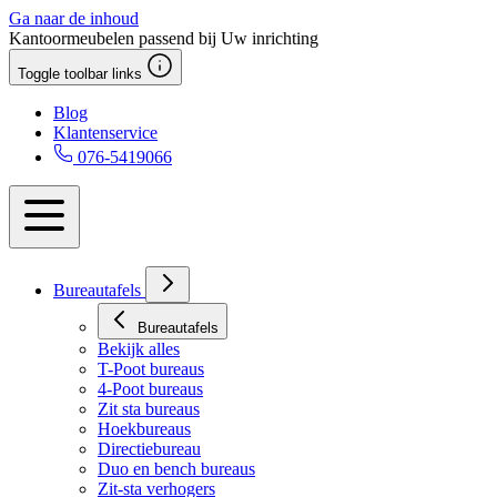
Ga naar de inhoud
Kantoormeubelen passend bij Uw inrichting
Toggle toolbar links
Blog
Klantenservice
076-5419066
Bureautafels
Bureautafels
Bekijk alles
T-Poot bureaus
4-Poot bureaus
Zit sta bureaus
Hoekbureaus
Directiebureau
Duo en bench bureaus
Zit-sta verhogers