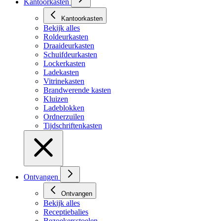
Kantoorkasten
Kantoorkasten
Bekijk alles
Roldeurkasten
Draaideurkasten
Schuifdeurkasten
Lockerkasten
Ladekasten
Vitrinekasten
Brandwerende kasten
Kluizen
Ladeblokken
Ordnerzuilen
Tijdschriftenkasten
Ontvangen
Ontvangen
Bekijk alles
Receptiebalies
Bezoekersstoelen