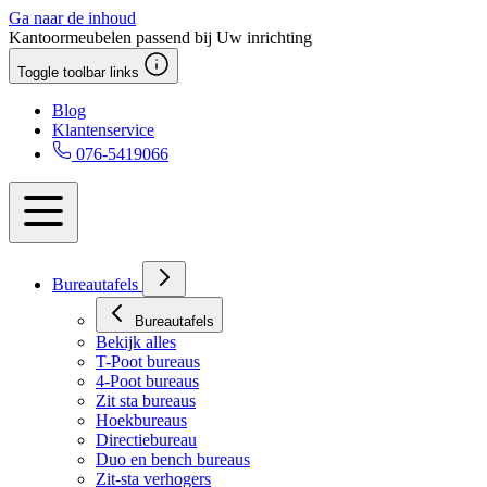
Ga naar de inhoud
Kantoormeubelen passend bij Uw inrichting
Toggle toolbar links
Blog
Klantenservice
076-5419066
Bureautafels
Bureautafels
Bekijk alles
T-Poot bureaus
4-Poot bureaus
Zit sta bureaus
Hoekbureaus
Directiebureau
Duo en bench bureaus
Zit-sta verhogers