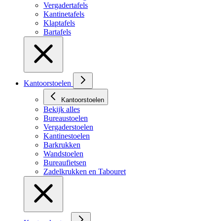
Vergadertafels
Kantinetafels
Klaptafels
Bartafels
Kantoorstoelen
Kantoorstoelen
Bekijk alles
Bureaustoelen
Vergaderstoelen
Kantinestoelen
Barkrukken
Wandstoelen
Bureaufietsen
Zadelkrukken en Tabouret