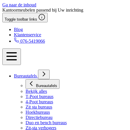
Ga naar de inhoud
Kantoormeubelen passend bij Uw inrichting
Toggle toolbar links
Blog
Klantenservice
076-5419066
Bureautafels
Bureautafels
Bekijk alles
T-Poot bureaus
4-Poot bureaus
Zit sta bureaus
Hoekbureaus
Directiebureau
Duo en bench bureaus
Zit-sta verhogers