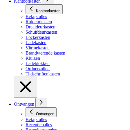
Kantoorkasten
Kantoorkasten
Bekijk alles
Roldeurkasten
Draaideurkasten
Schuifdeurkasten
Lockerkasten
Ladekasten
Vitrinekasten
Brandwerende kasten
Kluizen
Ladeblokken
Ordnerzuilen
Tijdschriftenkasten
Ontvangen
Ontvangen
Bekijk alles
Receptiebalies
Bezoekersstoelen