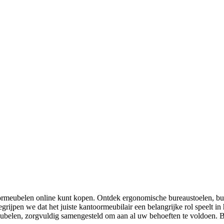
ormeubelen online kunt kopen. Ontdek ergonomische bureaustoelen, bur
egrijpen we dat het juiste kantoormeubilair een belangrijke rol speelt
belen, zorgvuldig samengesteld om aan al uw behoeften te voldoen. Bes