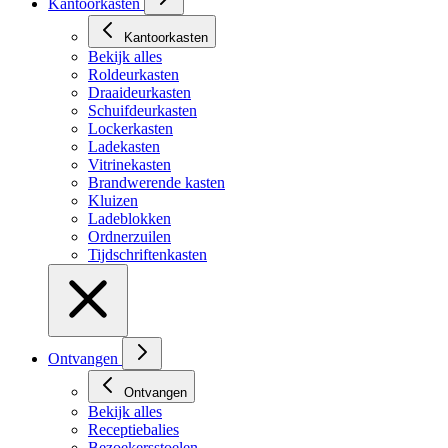
Kantoorkasten
Kantoorkasten
Bekijk alles
Roldeurkasten
Draaideurkasten
Schuifdeurkasten
Lockerkasten
Ladekasten
Vitrinekasten
Brandwerende kasten
Kluizen
Ladeblokken
Ordnerzuilen
Tijdschriftenkasten
Ontvangen
Ontvangen
Bekijk alles
Receptiebalies
Bezoekersstoelen