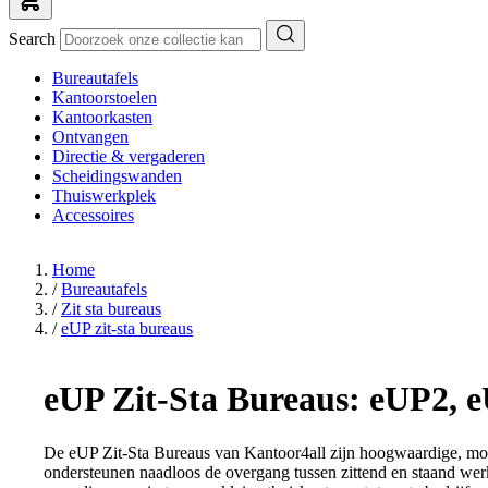
Search
Bureautafels
Kantoorstoelen
Kantoorkasten
Ontvangen
Directie & vergaderen
Scheidingswanden
Thuiswerkplek
Accessoires
Home
/
Bureautafels
/
Zit sta bureaus
/
eUP zit-sta bureaus
eUP Zit-Sta Bureaus: eUP2,
De eUP Zit-Sta Bureaus van Kantoor4all zijn hoogwaardige, mode
ondersteunen naadloos de overgang tussen zittend en staand werk