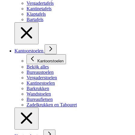
Vergadertafels
Kantinetafels
Klaptafels
Bartafels
Kantoorstoelen
Kantoorstoelen
Bekijk alles
Bureaustoelen
Vergaderstoelen
Kantinestoelen
Barkrukken
Wandstoelen
Bureaufietsen
Zadelkrukken en Tabouret