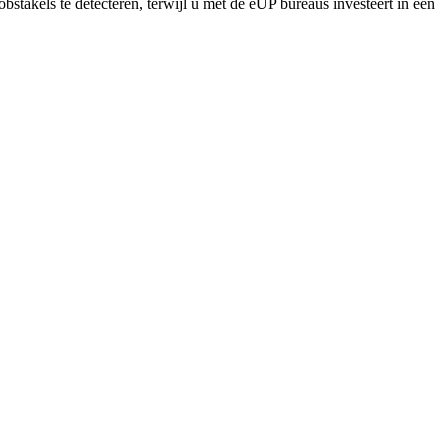
bstakels te detecteren, terwijl u met de eUP bureaus investeert in een