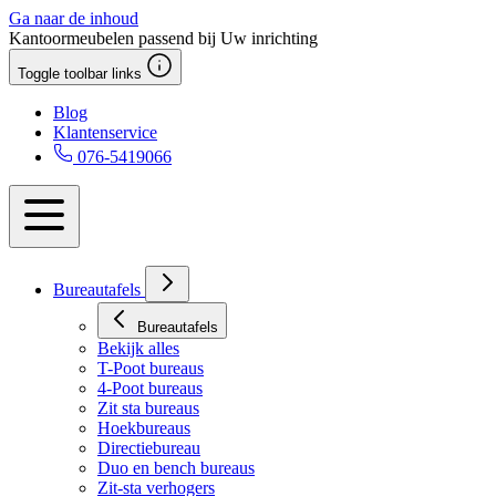
Ga naar de inhoud
Kantoormeubelen passend bij Uw inrichting
Toggle toolbar links
Blog
Klantenservice
076-5419066
Bureautafels
Bureautafels
Bekijk alles
T-Poot bureaus
4-Poot bureaus
Zit sta bureaus
Hoekbureaus
Directiebureau
Duo en bench bureaus
Zit-sta verhogers