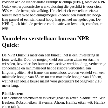
voldoen aan de Nederlandse Praktijk Richtlijn (NPR), biedt de NPR
Quick een ergonomische werkoplossing die geschikt is voor circa
95% van de beroepsbevolking. Het elektrisch verstelbare zit-sta
bureau heeft twee bedieningsmogelijkheden: een standaard hoog-
laag paneel of een standaard hoog-laag paneel met geheugen. De
NPR Quick biedt de perfecte combinatie van kwaliteit, comfort, en
prijs
Voordelen verstelbaar bureau NPR
Quick:
De NPR Quick is meer dan een bureau; het is een investering in
jouw welzijn. Door de mogelijkheid om tussen zitten en staan te
wisselen, bevordert het bureau een actieve werkhouding, verbetert je
concentratie en minimaliseert het de risico's verbonden aan
langdurig zitten. Het frame kan moeiteloos worden versteld van een
minimale hoogte van 65 cm tot een maximale hoogte van 130 cm,
wat het een ideale keuze maakt voor gebruikers tot ongeveer 2,10
meter lang.
Bladkleuren:
Dit elektrisch sta/zitbureau is verkrijgbaar in zeven bladkleuren: Wit,
Beuken, Robson eiken, Havanna, Ahorn, Halifax eiken wit, Halifax
eiken tabak.