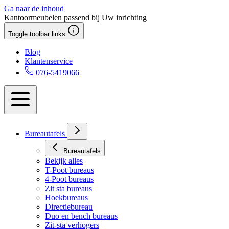
Ga naar de inhoud
Kantoormeubelen passend bij Uw inrichting
Toggle toolbar links
Blog
Klantenservice
076-5419066
Bureautafels
Bureautafels
Bekijk alles
T-Poot bureaus
4-Poot bureaus
Zit sta bureaus
Hoekbureaus
Directiebureau
Duo en bench bureaus
Zit-sta verhogers