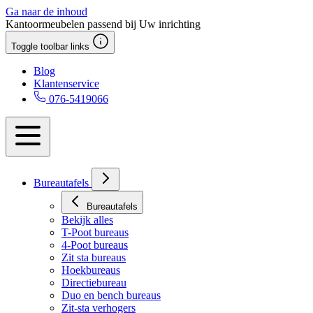
Ga naar de inhoud
Kantoormeubelen passend bij Uw inrichting
Toggle toolbar links
Blog
Klantenservice
076-5419066
Bureautafels
Bureautafels
Bekijk alles
T-Poot bureaus
4-Poot bureaus
Zit sta bureaus
Hoekbureaus
Directiebureau
Duo en bench bureaus
Zit-sta verhogers