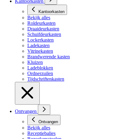
Kantoorkasten
Kantoorkasten
Bekijk alles
Roldeurkasten
Draaideurkasten
Schuifdeurkasten
Lockerkasten
Ladekasten
Vitrinekasten
Brandwerende kasten
Kluizen
Ladeblokken
Ordnerzuilen
Tijdschriftenkasten
Ontvangen
Ontvangen
Bekijk alles
Receptiebalies
Bezoekersstoelen