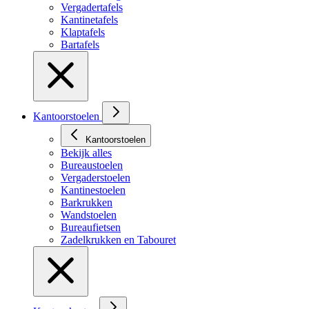
Vergadertafels
Kantinetafels
Klaptafels
Bartafels
Kantoorstoelen
Kantoorstoelen
Bekijk alles
Bureaustoelen
Vergaderstoelen
Kantinestoelen
Barkrukken
Wandstoelen
Bureaufietsen
Zadelkrukken en Tabouret