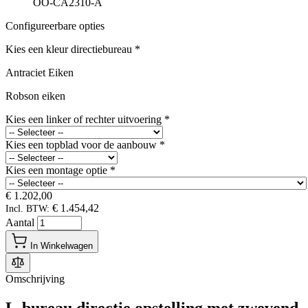
OO-CA2310-A
Configureerbare opties
Kies een kleur directiebureau
*
Antraciet Eiken
Robson eiken
Kies een linker of rechter uitvoering
*
Kies een topblad voor de aanbouw
*
Kies een montage optie
*
€ 1.202,00
€ 1.454,42
Incl. BTW:
Aantal
In Winkelwagen
Omschrijving
L-bureau directie opstelling met zwevend