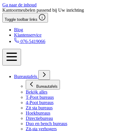
Ga naar de inhoud
Kantoormeubelen passend bij Uw inrichting
Toggle toolbar links
Blog
Klantenservice
076-5419066
Bureautafels
Bureautafels
Bekijk alles
T-Poot bureaus
4-Poot bureaus
Zit sta bureaus
Hoekbureaus
Directiebureau
Duo en bench bureaus
Zit-sta verhogers