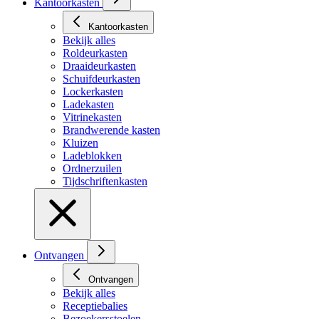
Kantoorkasten
Kantoorkasten
Bekijk alles
Roldeurkasten
Draaideurkasten
Schuifdeurkasten
Lockerkasten
Ladekasten
Vitrinekasten
Brandwerende kasten
Kluizen
Ladeblokken
Ordnerzuilen
Tijdschriftenkasten
Ontvangen
Ontvangen
Bekijk alles
Receptiebalies
Bezoekersstoelen