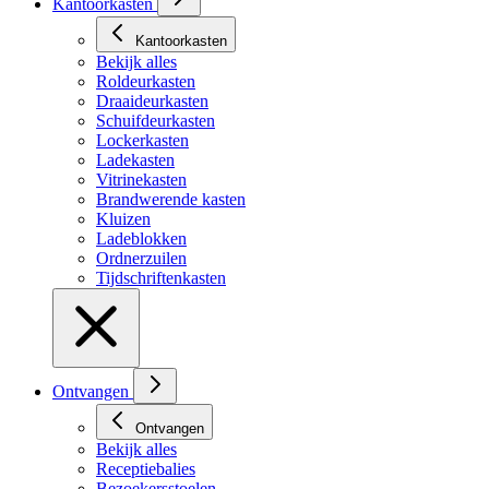
Kantoorkasten
Kantoorkasten
Bekijk alles
Roldeurkasten
Draaideurkasten
Schuifdeurkasten
Lockerkasten
Ladekasten
Vitrinekasten
Brandwerende kasten
Kluizen
Ladeblokken
Ordnerzuilen
Tijdschriftenkasten
Ontvangen
Ontvangen
Bekijk alles
Receptiebalies
Bezoekersstoelen