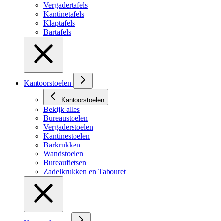
Vergadertafels
Kantinetafels
Klaptafels
Bartafels
Kantoorstoelen
Kantoorstoelen
Bekijk alles
Bureaustoelen
Vergaderstoelen
Kantinestoelen
Barkrukken
Wandstoelen
Bureaufietsen
Zadelkrukken en Tabouret