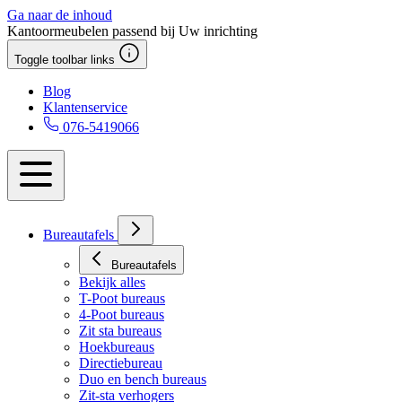
Ga naar de inhoud
Kantoormeubelen passend bij Uw inrichting
Toggle toolbar links
Blog
Klantenservice
076-5419066
Bureautafels
Bureautafels
Bekijk alles
T-Poot bureaus
4-Poot bureaus
Zit sta bureaus
Hoekbureaus
Directiebureau
Duo en bench bureaus
Zit-sta verhogers