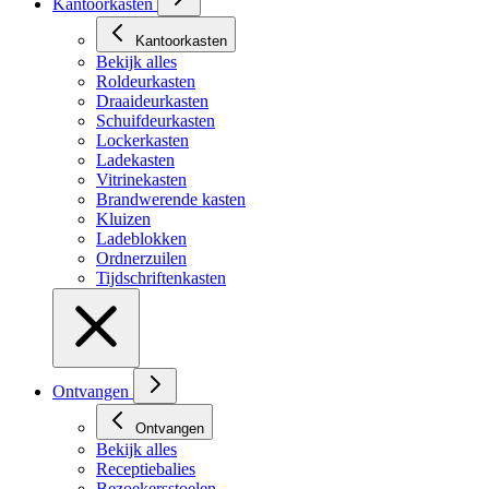
Kantoorkasten
Kantoorkasten
Bekijk alles
Roldeurkasten
Draaideurkasten
Schuifdeurkasten
Lockerkasten
Ladekasten
Vitrinekasten
Brandwerende kasten
Kluizen
Ladeblokken
Ordnerzuilen
Tijdschriftenkasten
Ontvangen
Ontvangen
Bekijk alles
Receptiebalies
Bezoekersstoelen