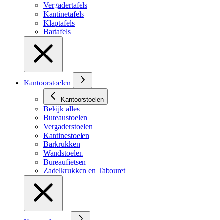
Vergadertafels
Kantinetafels
Klaptafels
Bartafels
Kantoorstoelen
Kantoorstoelen
Bekijk alles
Bureaustoelen
Vergaderstoelen
Kantinestoelen
Barkrukken
Wandstoelen
Bureaufietsen
Zadelkrukken en Tabouret