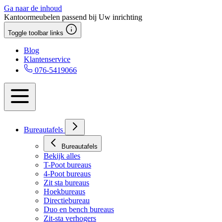
Ga naar de inhoud
Kantoormeubelen passend bij Uw inrichting
Toggle toolbar links
Blog
Klantenservice
076-5419066
Bureautafels
Bureautafels
Bekijk alles
T-Poot bureaus
4-Poot bureaus
Zit sta bureaus
Hoekbureaus
Directiebureau
Duo en bench bureaus
Zit-sta verhogers