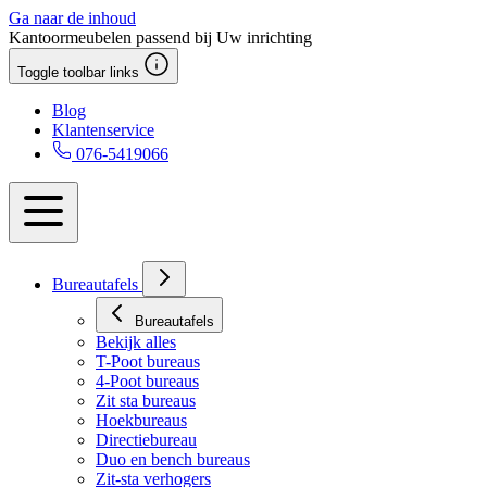
Ga naar de inhoud
Kantoormeubelen passend bij Uw inrichting
Toggle toolbar links
Blog
Klantenservice
076-5419066
Bureautafels
Bureautafels
Bekijk alles
T-Poot bureaus
4-Poot bureaus
Zit sta bureaus
Hoekbureaus
Directiebureau
Duo en bench bureaus
Zit-sta verhogers